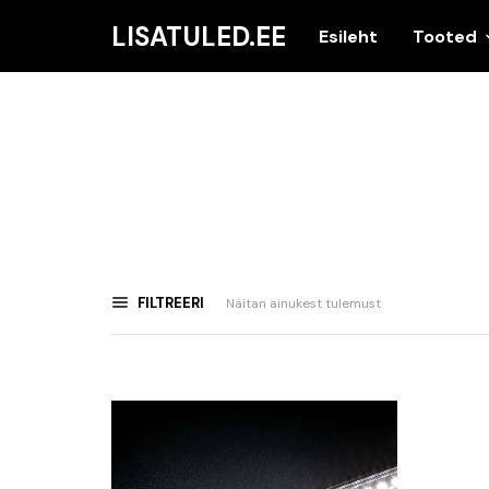
LISATULED.EE
Esileht
Tooted
FILTREERI
Näitan ainukest tulemust