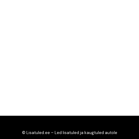
© Lisatuled.ee – Led lisatuled ja kaugtuled autole