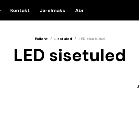
Kontakt
Järelmaks
Abi
Esileht
/
Lisatuled
/
LED sisetuled
LED sisetuled
J