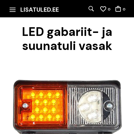
LISATULED.EE
0
0
LED gabariit- ja
suunatuli vasak