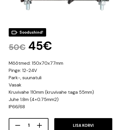
Soodushind!
Original
Current
45
€
50
€
price
price
Mõõtmed: 150x70x77mm
was:
is:
Pinge: 12-24V
50€.
45€.
Park-, suunatuli
Vasak
Kruvivahe 110mm (kruvivahe taga 55mm)
Juhe 1.8m (4×0.75mm2)
IP66/68
LISA KORVI