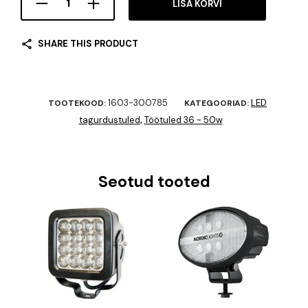
LISA KORVI
SHARE THIS PRODUCT
1603-300785
LED
TOOTEKOOD:
KATEGOORIAD:
tagurdustuled
Töötuled 36 - 50w
,
Seotud tooted