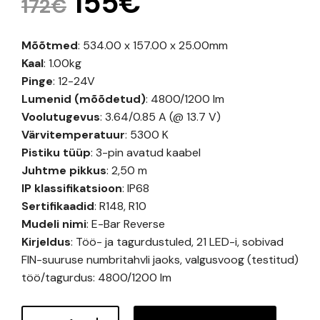
Original
Current
155
€
172
€
price
price
Mõõtmed
: 534.00 x 157.00 x 25.00mm
was:
is:
Kaal
: 1.00kg
172€.
155€.
Pinge
: 12-24V
Lumenid (mõõdetud)
: 4800/1200 lm
Voolutugevus
: 3.64/0.85 A (@ 13.7 V)
Värvitemperatuur
: 5300 K
Pistiku tüüp
: 3-pin avatud kaabel
Juhtme pikkus
: 2,50 m
IP klassifikatsioon
: IP68
Sertifikaadid
: R148, R10
Mudeli nimi
: E-Bar Reverse
Kirjeldus
: Töö- ja tagurdustuled, 21 LED-i, sobivad
FIN-suuruse numbritahvli jaoks, valgusvoog (testitud)
töö/tagurdus: 4800/1200 lm